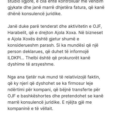
studio ligjore, e cila ëhtë kontrolluar me vendim
gjykate dhe janë marrë dhjetëra fatura, që kanë
dhënë konsulencë juridike.
Janë duke parë tenderat dhe aktivitetin e OJF,
Harabelit, që e drejton Ajola Xoxa. Në bizneset
e Ajola Xoxës është gjetur shumë e
konsiderueshm parash. Si ka mundësi që një
person deklarues, që duhet të informojë
ILDKPI… Thelbi është që prokurorët kanë
dyshime të arsyeshme.
Nga ana tjetër nuk mund të relativizojë faktin,
që ky njeri që dyshohet se ka firmosur leje
ndërtimi për kompani, që bëjnë transferte për
OJF e bashkëshortes dhe pretendohet se kanë
marrë konsulencë juridike. E njëjta gjë me
kompaninë e të vëllait.