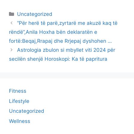
Categories
Uncategorized
“Për herë të parë,zyrtarë me akuzë kaq të
rëndë”,Anila Hoxha bën deklaratën e
fortë:Beqaj,Rrapaj dhe Rrjepaj dyshohen …
Astrologia zbulon si mbyllet viti 2024 për
secilën shenjë Horoskopi: Ka të papritura
Fitness
Lifestyle
Uncategorized
Wellness