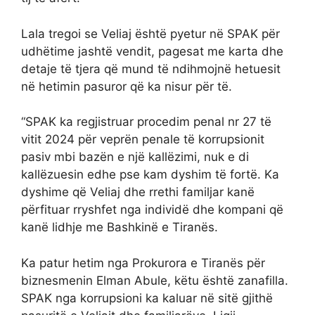
Lala tregoi se Veliaj është pyetur në SPAK për
udhëtime jashtë vendit, pagesat me karta dhe
detaje të tjera që mund të ndihmojnë hetuesit
në hetimin pasuror që ka nisur për të.
“SPAK ka regjistruar procedim penal nr 27 të
vitit 2024 për veprën penale të korrupsionit
pasiv mbi bazën e një kallëzimi, nuk e di
kallëzuesin edhe pse kam dyshim të fortë. Ka
dyshime që Veliaj dhe rrethi familjar kanë
përfituar rryshfet nga individë dhe kompani që
kanë lidhje me Bashkinë e Tiranës.
Ka patur hetim nga Prokurora e Tiranës për
biznesmenin Elman Abule, këtu është zanafilla.
SPAK nga korrupsioni ka kaluar në sitë gjithë