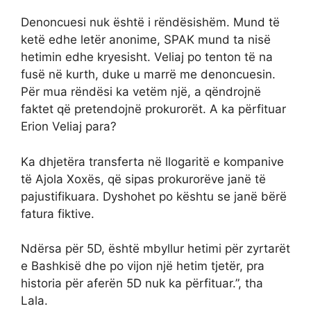
Denoncuesi nuk është i rëndësishëm. Mund të
ketë edhe letër anonime, SPAK mund ta nisë
hetimin edhe kryesisht. Veliaj po tenton të na
fusë në kurth, duke u marrë me denoncuesin.
Për mua rëndësi ka vetëm një, a qëndrojnë
faktet që pretendojnë prokurorët. A ka përfituar
Erion Veliaj para?
Ka dhjetëra transferta në llogaritë e kompanive
të Ajola Xoxës, që sipas prokurorëve janë të
pajustifikuara. Dyshohet po kështu se janë bërë
fatura fiktive.
Ndërsa për 5D, është mbyllur hetimi për zyrtarët
e Bashkisë dhe po vijon një hetim tjetër, pra
historia për aferën 5D nuk ka përfituar.”, tha
Lala.