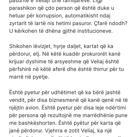
pasuritë e Veliajt dhe familjarëve. Ligji
parashikon që çdo person që është duke u
hetuar për korrupsion, automatikisht ndaj
zyrtarit të lartë nis hetimi pasuror. Çfarë ndodh?
U kërkohen të dhëna gjithë institucioneve.
Shikohen lëvizjet, hyrje daljet, kartat që ka
përdorur, etj. Në këtë kuadër prokurorët kanë
krijuar dyshime të arsyeshme që Veliaj është
përfshirë në këtë aferë dhe është thirrur për tu
marrë në pyetje.
Është pyetur për udhëtimet që ka bërë jashtë
vendit, për disa biznesmenë që kanë qenë në të
njëjtin avion. Është pyetur për disa leje ndërtimi
për persona që rezultojnë me marrëdhënie pune
me bashkëshorten. Është pyëtur për karta që
janë përdorur. Vjehrra e zotit Veliaj, ka një