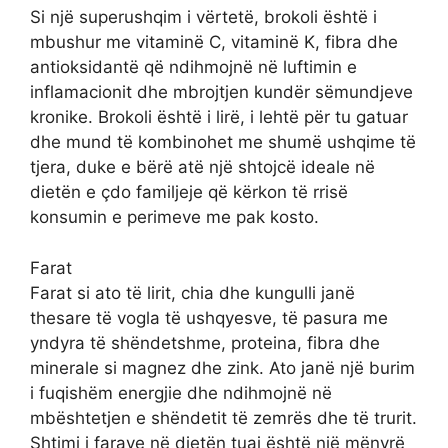
Si një superushqim i vërtetë, brokoli është i
mbushur me vitaminë C, vitaminë K, fibra dhe
antioksidantë që ndihmojnë në luftimin e
inflamacionit dhe mbrojtjen kundër sëmundjeve
kronike. Brokoli është i lirë, i lehtë për tu gatuar
dhe mund të kombinohet me shumë ushqime të
tjera, duke e bërë atë një shtojcë ideale në
dietën e çdo familjeje që kërkon të rrisë
konsumin e perimeve me pak kosto.
Farat
Farat si ato të lirit, chia dhe kungulli janë
thesare të vogla të ushqyesve, të pasura me
yndyra të shëndetshme, proteina, fibra dhe
minerale si magnez dhe zink. Ato janë një burim
i fuqishëm energjie dhe ndihmojnë në
mbështetjen e shëndetit të zemrës dhe të trurit.
Shtimi i farave në dietën tuaj është një mënyrë