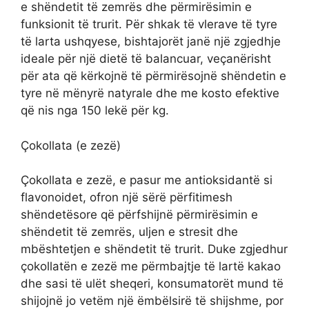
e shëndetit të zemrës dhe përmirësimin e
funksionit të trurit. Për shkak të vlerave të tyre
të larta ushqyese, bishtajorët janë një zgjedhje
ideale për një dietë të balancuar, veçanërisht
për ata që kërkojnë të përmirësojnë shëndetin e
tyre në mënyrë natyrale dhe me kosto efektive
që nis nga 150 lekë për kg.
Çokollata (e zezë)
Çokollata e zezë, e pasur me antioksidantë si
flavonoidet, ofron një sërë përfitimesh
shëndetësore që përfshijnë përmirësimin e
shëndetit të zemrës, uljen e stresit dhe
mbështetjen e shëndetit të trurit. Duke zgjedhur
çokollatën e zezë me përmbajtje të lartë kakao
dhe sasi të ulët sheqeri, konsumatorët mund të
shijojnë jo vetëm një ëmbëlsirë të shijshme, por