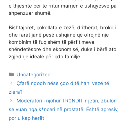
e thjeshtë për të rritur marrjen e ushqyesve pa
shpenzuar shumë.
Bishtajoret, çokollata e zezë, drithërat, brokoli
dhe farat janë pesë ushqime që ofrojnë një
kombinim të fuqishëm të përfitimeve
shëndetësore dhe ekonomisë, duke i bërë ato
zgjedhje ideale për çdo familje.
Categories
Uncategorized
Çfarë ndodh nëse çdo ditë hani vezë të
ziera?
Moderatori i njohur TR0NDlT rrjetin, zbulon
se vuan nga k*nceri në prostatë: Është agresiv,
por u kap herët