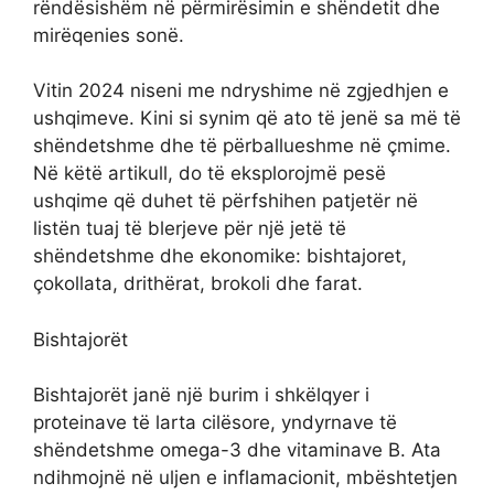
rëndësishëm në përmirësimin e shëndetit dhe
mirëqenies sonë.
Vitin 2024 niseni me ndryshime në zgjedhjen e
ushqimeve. Kini si synim që ato të jenë sa më të
shëndetshme dhe të përballueshme në çmime.
Në këtë artikull, do të eksplorojmë pesë
ushqime që duhet të përfshihen patjetër në
listën tuaj të blerjeve për një jetë të
shëndetshme dhe ekonomike: bishtajoret,
çokollata, drithërat, brokoli dhe farat.
Bishtajorët
Bishtajorët janë një burim i shkëlqyer i
proteinave të larta cilësore, yndyrnave të
shëndetshme omega-3 dhe vitaminave B. Ata
ndihmojnë në uljen e inflamacionit, mbështetjen