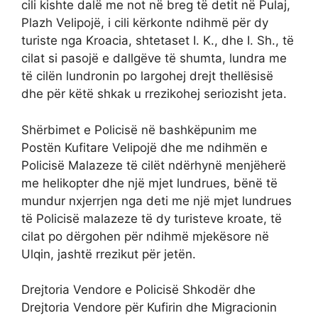
cili kishte dalë me not në breg të detit në Pulaj,
Plazh Velipojë, i cili kërkonte ndihmë për dy
turiste nga Kroacia, shtetaset I. K., dhe I. Sh., të
cilat si pasojë e dallgëve të shumta, lundra me
të cilën lundronin po largohej drejt thellësisë
dhe për këtë shkak u rrezikohej seriozisht jeta.
Shërbimet e Policisë në bashkëpunim me
Postën Kufitare Velipojë dhe me ndihmën e
Policisë Malazeze të cilët ndërhynë menjëherë
me helikopter dhe një mjet lundrues, bënë të
mundur nxjerrjen nga deti me një mjet lundrues
të Policisë malazeze të dy turisteve kroate, të
cilat po dërgohen për ndihmë mjekësore në
Ulqin, jashtë rrezikut për jetën.
Drejtoria Vendore e Policisë Shkodër dhe
Drejtoria Vendore për Kufirin dhe Migracionin