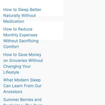
How to Sleep Better
Naturally Without
Medication
How to Reduce
Monthly Expenses
Without Sacrificing
Comfort
How to Save Money
on Groceries Without
Changing Your
Lifestyle
What Modern Sleep
Can Learn From Our
Ancestors
Summer Berries and