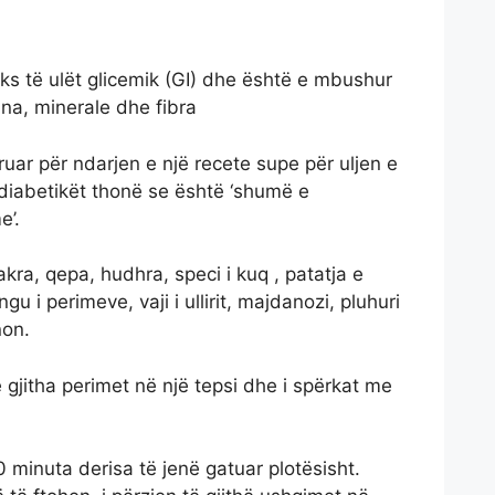
eks të ulët glicemik (GI) dhe është e mbushur
ina, minerale dhe fibra
ruar për ndarjen e një recete supe për uljen e
t diabetikët thonë se është ‘shumë e
e’.
akra, qepa, hudhra, speci i kuq , patatja e
gu i perimeve, vaji i ullirit, majdanozi, pluhuri
non.
 gjitha perimet në një tepsi dhe i spërkat me
0 minuta derisa të jenë gatuar plotësisht.