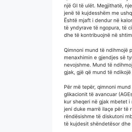
një GI të ulët. Megjithatë, n
jenë të kujdesshëm me ushqim
Është mjaft i dendur në kal
të yndyrave të ngopura, të ci
dhe të kontribuojnë në shtim
Qimnoni mund të ndihmojë po
menaxhimin e gjendjes së ty
nevojshme. Mund të ndihmojë 
gjak, gjë që mund të ndikojë 
Për më tepër, qimnoni mund t
glikacionit të avancuar (AGEs
kur sheqeri në gjak mbetet i 
jeni duke marrë ilaçe për të 
rëndësishme të diskutoni mb
të kujdesit shëndetësor dh