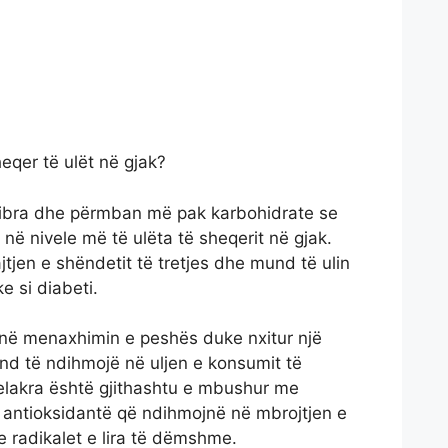
eqer të ulët në gjak?
fibra dhe përmban më pak karbohidrate se
r në nivele më të ulëta të sheqerit në gjak.
jtjen e shëndetit të tretjes dhe mund të ulin
e si diabeti.
 në menaxhimin e peshës duke nxitur një
und të ndihmojë në uljen e konsumit të
lelakra është gjithashtu e mbushur me
e antioksidantë që ndihmojnë në mbrojtjen e
e radikalet e lira të dëmshme.