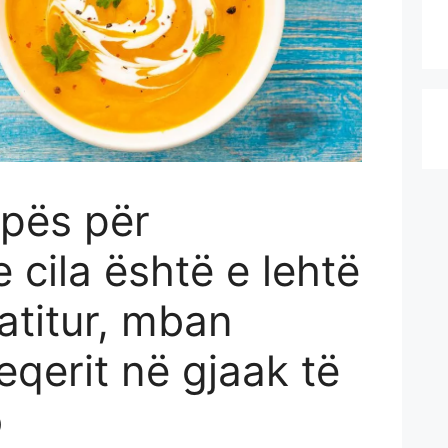
upës për
e cila është e lehtë
gatitur, mban
eqerit në gjaak të
o