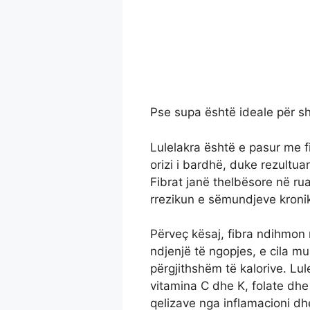
Pse supa është ideale për sh
Lulelakra është e pasur me 
orizi i bardhë, duke rezultua
Fibrat janë thelbësore në rua
rrezikun e sëmundjeve kronik
Përveç kësaj, fibra ndihmon
ndjenjë të ngopjes, e cila m
përgjithshëm të kalorive. Lu
vitamina C dhe K, folate dh
qelizave nga inflamacioni dh