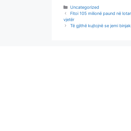
Categories
Uncategorized
Fitoi 105 milionë paund në lotar
vjetër
Të gjithë kujtojnë se jemi binja