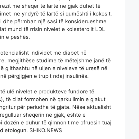
jerëzit me sheqer të lartë në gjak duhet të
et me yndyrë të lartë si qumështi i kokosit.
ori dhe përmban një sasi të konsiderueshme
lat mund të rrisin nivelet e kolesterolit LDL
in e peshës.
tencialisht individët me diabet në
re, megjithëse studime të mëtejshme janë të
gjithashtu në uljen e niveleve të uresë në
në përgjigjen e trupit ndaj insulinës.
ë ulë nivelet e produkteve fundore të
), të cilat formohen në qarkullimin e gjakut
ngritur për periudha të gjata. Nëse aktualisht
rregulluar sheqerin në gjak, është e
i dozën e duhur të qimnonit me ofruesin tuaj
e dietologun. SHIKO.NEWS