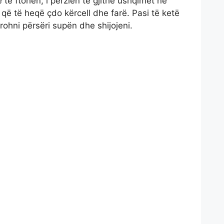
lë të ftohen, i përzien të gjithë ushqimet në
 që të heqë çdo kërcell dhe farë. Pasi të ketë
rohni përsëri supën dhe shijojeni.