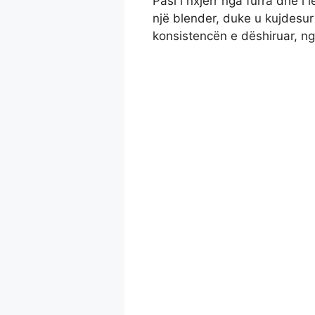
Pasi i nxjerr nga furra dhe i 
një blender, duke u kujdesur
konsistencën e dëshiruar, ng