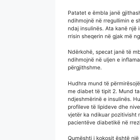
Patatet e ëmbla janë gjithash
ndihmojnë në rregullimin e s
ndaj insulinës. Ata kanë një 
rrisin sheqerin në gjak më ng
Ndërkohë, specat janë të mb
ndihmojnë në uljen e inflam
përgjithshme.
Hudhra mund të përmirësojë 
me diabet të tipit 2. Mund ta
ndjeshmërinë e insulinës. H
profileve të lipideve dhe nive
vjetër ka ndikuar pozitivisht
pacientëve diabetikë në rrez
Qumështi i kokosit është një