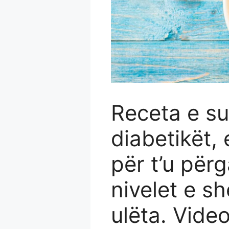
Receta e s
diabetikët, 
për t’u për
nivelet e sh
ulëta. Vide