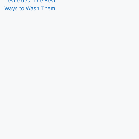
Pesticides: The Best
Ways to Wash Them