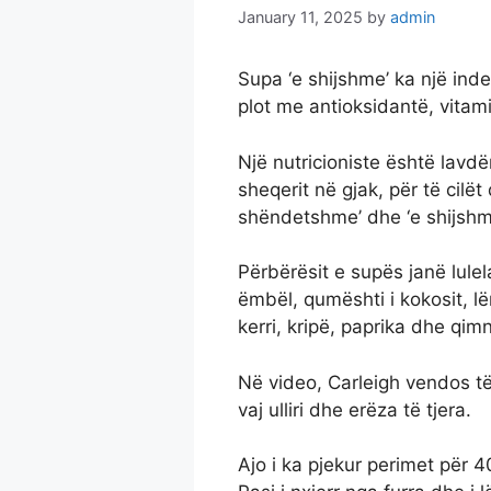
January 11, 2025
by
admin
Supa ‘e shijshme’ ka një ind
plot me antioksidantë, vitam
Një nutricioniste është lavdë
sheqerit në gjak, për të cilë
shëndetshme’ dhe ‘e shijshm
Përbërësit e supës janë lulel
ëmbël, qumështi i kokosit, lën
kerri, kripë, paprika dhe qim
Në video, Carleigh vendos të
vaj ulliri dhe erëza të tjera.
Ajo i ka pjekur perimet për 4