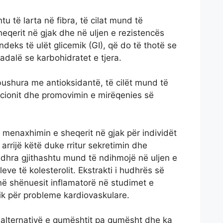
tu të larta në fibra, të cilat mund të
heqerit në gjak dhe në uljen e rezistencës
indeks të ulët glicemik (GI), që do të thotë se
adalë se karbohidratet e tjera.
ushura me antioksidantë, të cilët mund të
acionit dhe promovimin e mirëqenies së
menaxhimin e sheqerit në gjak për individët
 arrijë këtë duke rritur sekretimin dhe
udhra gjithashtu mund të ndihmojë në uljen e
leve të kolesterolit. Ekstrakti i hudhrës së
 në shënuesit inflamatorë në studimet e
ik për probleme kardiovaskulare.
 alternativë e qumështit pa qumësht dhe ka