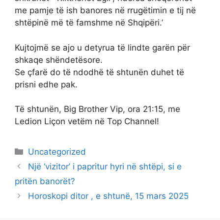
me pamje të ish banores në rrugëtimin e tij në
shtëpinë më të famshme në Shqipëri.’
Kujtojmë se ajo u detyrua të lindte garën për
shkaqe shëndetësore.
Se çfarë do të ndodhë të shtunën duhet të
prisni edhe pak.
Të shtunën, Big Brother Vip, ora 21:15, me
Ledion Liçon vetëm në Top Channel!
Categories
Uncategorized
Një ‘vizitor’ i papritur hyri në shtëpi, si e
pritën banorët?
Horoskopi ditor , e shtunë, 15 mars 2025