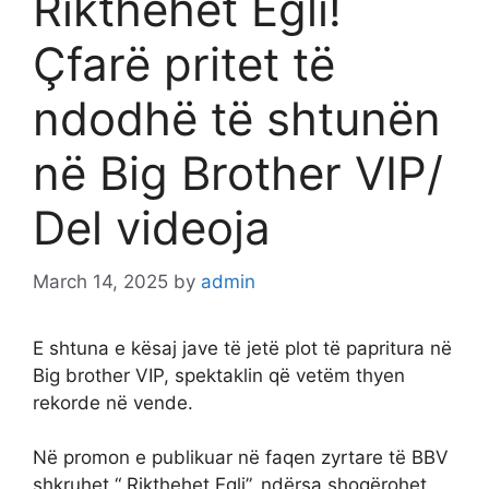
Rikthehet Egli!
Çfarë pritet të
ndodhë të shtunën
në Big Brother VIP/
Del videoja
March 14, 2025
by
admin
E shtuna e kësaj jave të jetë plot të papritura në
Big brother VIP, spektaklin që vetëm thyen
rekorde në vende.
Në promon e publikuar në faqen zyrtare të BBV
shkruhet “ Rikthehet Egli”, ndërsa shoqërohet