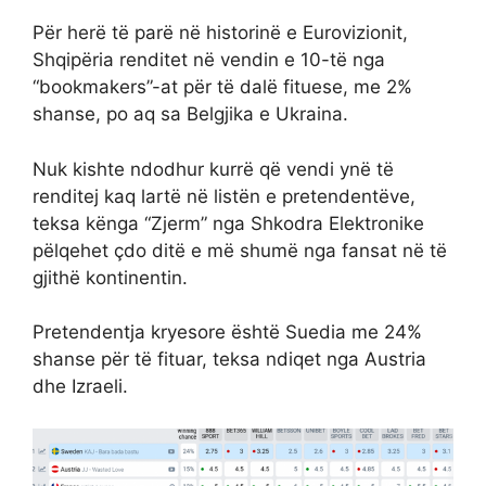
Për herë të parë në historinë e Eurovizionit,
Shqipëria renditet në vendin e 10-të nga
“bookmakers”-at për të dalë fituese, me 2%
shanse, po aq sa Belgjika e Ukraina.
Nuk kishte ndodhur kurrë që vendi ynë të
renditej kaq lartë në listën e pretendentëve,
teksa kënga “Zjerm” nga Shkodra Elektronike
pëlqehet çdo ditë e më shumë nga fansat në të
gjithë kontinentin.
Pretendentja kryesore është Suedia me 24%
shanse për të fituar, teksa ndiqet nga Austria
dhe Izraeli.