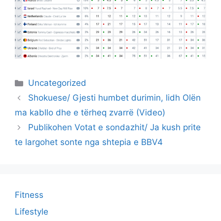
Categories
Uncategorized
Shokuese/ Gjesti humbet durimin, lidh Olën
ma kabllo dhe e tërheq zvarrë (Video)
Publikohen Votat e sondazhit/ Ja kush prite
te largohet sonte nga shtepia e BBV4
Fitness
Lifestyle