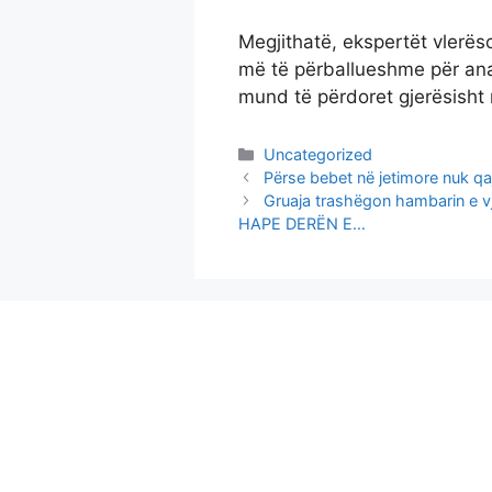
Megjithatë, ekspertët vlerës
më të përballueshme për anal
mund të përdoret gjerësisht n
Categories
Uncategorized
Përse bebet në jetimore nuk qa
Gruaja trashëgon hambarin e vje
HAPE DERËN E…