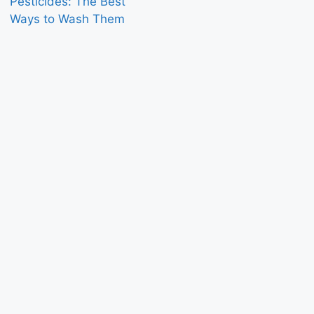
Pesticides: The Best
Ways to Wash Them