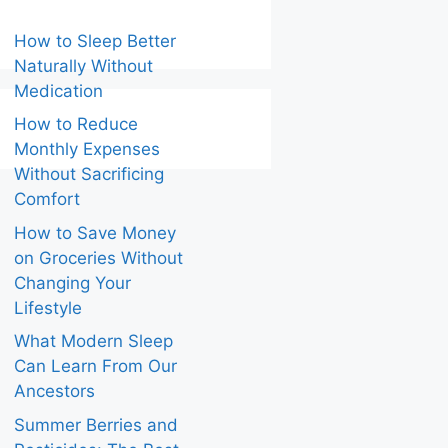
How to Sleep Better
Naturally Without
Medication
How to Reduce
Monthly Expenses
Without Sacrificing
Comfort
How to Save Money
on Groceries Without
Changing Your
Lifestyle
What Modern Sleep
Can Learn From Our
Ancestors
Summer Berries and