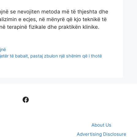
ojnë se nevojiten metoda më të thjeshta dhe
izimin e ecjes, në mënyrë që kjo teknikë të
ë terapinë fizikale dhe praktikën klinike.
jnë
tër të babait, pastaj zbulon një shënim që i thotë
Facebook
About Us
Advertising Disclosure