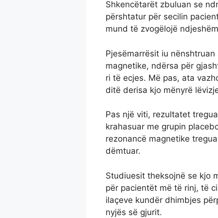
Shkencëtarët zbuluan se ndry
përshtatur për secilin pacient
mund të zvogëlojë ndjeshëm 
Pjesëmarrësit iu nënshtruan
magnetike, ndërsa për gjasht
ri të ecjes. Më pas, ata vaz
ditë derisa kjo mënyrë lëvizj
Pas një viti, rezultatet tre
krahasuar me grupin placebo
rezonancë magnetike treguan
dëmtuar.
Studiuesit theksojnë se kjo
për pacientët më të rinj, të 
ilaçeve kundër dhimbjes për
nyjës së gjurit.