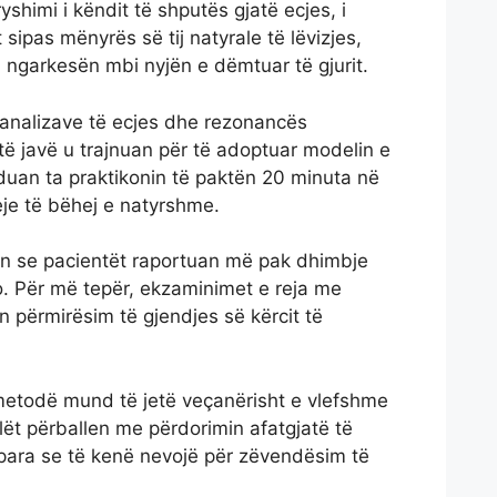
shimi i këndit të shputës gjatë ecjes, i
 sipas mënyrës së tij natyrale të lëvizjes,
ngarkesën mbi nyjën e dëmtuar të gjurit.
 analizave të ecjes dhe rezonancës
ë javë u trajnuan për të adoptuar modelin e
hduan ta praktikonin të paktën 20 minuta në
eje të bëhej e natyrshme.
guan se pacientët raportuan më pak dhimbje
. Për më tepër, ekzaminimet e reja me
 përmirësim të gjendjes së kërcit të
 metodë mund të jetë veçanërisht e vlefshme
cilët përballen me përdorimin afatgjatë të
para se të kenë nevojë për zëvendësim të