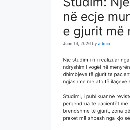
Studim: Një
në ecje mun
e gjurit më 
June 16, 2026
by
admin
Një studim i ri i realizuar ng
ndryshim i vogël në mënyrën
dhimbjeve të gjurit te pacien
ngjashme me ato të ilaçeve 
Studimi, i publikuar në rev
përqendrua te pacientët me o
brendshme të gjurit, zona q
preket më shpesh nga kjo s