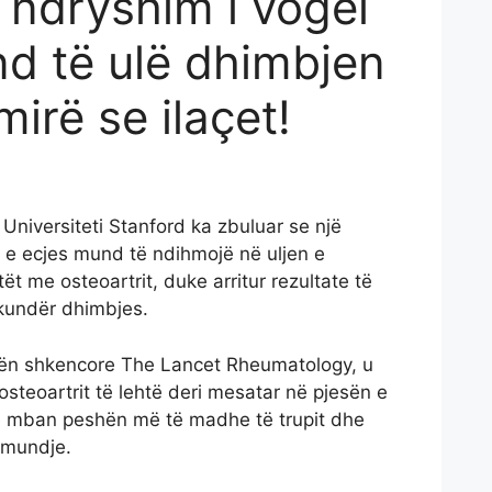
 ndryshim i vogël
d të ulë dhimbjen
mirë se ilaçet!
a Universiteti Stanford ka zbuluar se një
 e ecjes mund të ndihmojë në uljen e
tët me osteoartrit, duke arritur rezultate të
kundër dhimbjes.
istën shkencore The Lancet Rheumatology, u
steoartrit të lehtë deri mesatar në pjesën e
ë mban peshën më të madhe të trupit dhe
ëmundje.