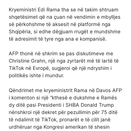
Kryeministri Edi Rama tha se në takim shtruam
shqetësimet që na çuan në vendimin e mbylljes
së përkohshme të aksesit në platformë nga
Shqipëria, si edhe dëgjuam rrugët e mundshme
të adresimit të tyre nga ana e kompanisë.
AFP thonë në shkrim se pas diskutimeve me
Christine Grahn, një nga zyrtarët më të lartë të
TikTok në Evropë, sugjeroi që një ndryshim i
politikës ishte i mundur.
Qëndrimet me kryeministrit Rama në Davos AFP
i komenton si një “kthesë e dukshme e Ramës
dy ditë pasi Presidenti i SHBA Donald Trump
nënshkroi një dekret për pezullimin për 75 ditë
të ndalimit të TikTok, pronarët e të cilit janë
urdhëruar nga Kongresi amerikan të shesin