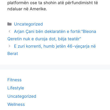
platformën ose ta shohin atë përfundimisht të
ndaluar në Amerike.
Categories
Uncategorized
Arjan Çani bën deklaratën e fortë:”Bleona
Qeretin nuk e duroja dot, bëja teatër”
E zuri korrenti, humb jetën 46-vjeçarja në
Berat
Fitness
Lifestyle
Uncategorized
Wellness