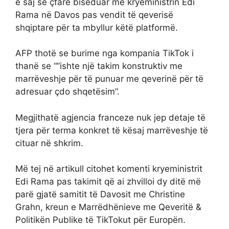
e saj se çfarë biseduar me kryeministrin Edi
Rama në Davos pas vendit të qeverisë
shqiptare për ta mbyllur këtë platformë.
AFP thotë se burime nga kompania TikTok i
thanë se “”ishte një takim konstruktiv me
marrëveshje për të punuar me qeverinë për të
adresuar çdo shqetësim”.
Megjithatë agjencia franceze nuk jep detaje të
tjera për terma konkret të kësaj marrëveshje të
cituar në shkrim.
Më tej në artikull citohet komenti kryeministrit
Edi Rama pas takimit që ai zhvilloi dy ditë më
parë gjatë samitit të Davosit me Christine
Grahn, kreun e Marrëdhënieve me Qeveritë &
Politikën Publike të TikTokut për Europën.