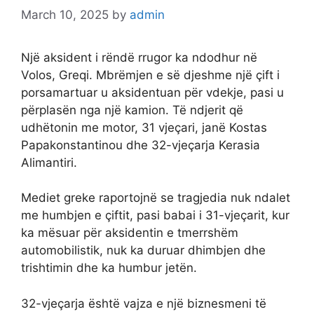
March 10, 2025
by
admin
Një aksident i rëndë rrugor ka ndodhur në
Volos, Greqi. Mbrëmjen e së djeshme një çift i
porsamartuar u aksidentuan për vdekje, pasi u
përplasën nga një kamion. Të ndjerit që
udhëtonin me motor, 31 vjeçari, janë Kostas
Papakonstantinou dhe 32-vjeçarja Kerasia
Alimantiri.
Mediet greke raportojnë se tragjedia nuk ndalet
me humbjen e çiftit, pasi babai i 31-vjeçarit, kur
ka mësuar për aksidentin e tmerrshëm
automobilistik, nuk ka duruar dhimbjen dhe
trishtimin dhe ka humbur jetën.
32-vjeçarja është vajza e një biznesmeni të