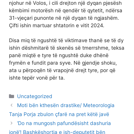
njohur në Volos, i cili drejton një dyqan pjesësh
këmbimi motorësh në qendër të qytetit, ndërsa
31-vjeçari punonte në një dyqan të ngjashëm.
Çifti ishin martuar shtatorin e vitit 2024.
Disa miq të ngushtë të viktimave thanë se të dy
ishin dëshmitarë të skenës së tmerrshme, teksa
panë miqtë e tyre të ngushtë duke dhënë
frymën e fundit para syve. Në gjendje shoku,
ata u përpoqën të vrapojnë drejt tyre, por që
ishte tepër vonë për ta.
Categories
Uncategorized
Moti bën kthesën drastike/ Meteorologia
Tanja Porja zbulon çfarë na pret këtë javë
‘Do na mungosh pafundësisht dashuria
jonë’! Bashkëshortja e ish-deputetit bën