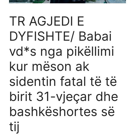
TR AGJEDI E
DYFISHTE/ Babai
vd*s nga pikëllimi
kur mëson ak
sidentin fatal të të
birit 31-vjeçar dhe
bashkëshortes së
tij