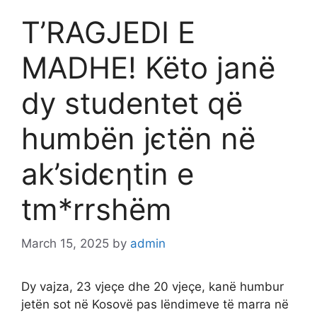
T’RAGJEDI E
MADHE! Këto janë
dy studentet që
humbën jєtën në
ak’sidєηtin e
tm*rrshëm
March 15, 2025
by
admin
Dy vajza, 23 vjeçe dhe 20 vjeçe, kanë humbur
jetën sot në Kosovë pas lëndimeve të marra në