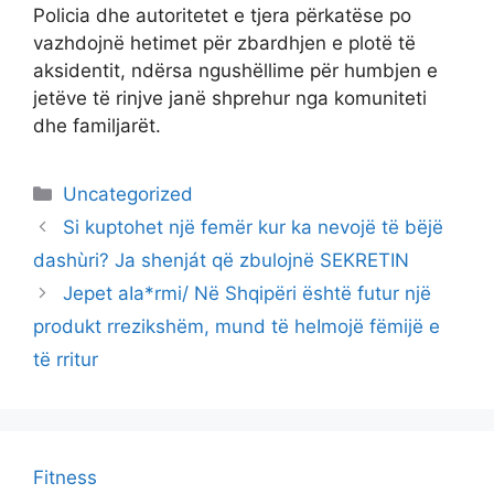
Policia dhe autoritetet e tjera përkatëse po
vazhdojnë hetimet për zbardhjen e plotë të
aksidentit, ndërsa ngushëllime për humbjen e
jetëve të rinjve janë shprehur nga komuniteti
dhe familjarët.
Categories
Uncategorized
Si kuptohet një femër kur ka nevojë të bëjë
dashùri? Ja shenját që zbulojnë SEKRETIN
Jepet aIa*rmi/ Në Shqipëri është futur një
produkt rrezikshëm, mund të heImojë fëmijë e
të rritur
Fitness