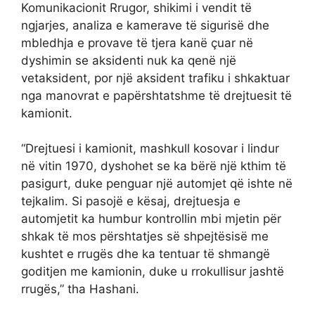
Komunikacionit Rrugor, shikimi i vendit të
ngjarjes, analiza e kamerave të sigurisë dhe
mbledhja e provave të tjera kanë çuar në
dyshimin se aksidenti nuk ka qenë një
vetaksident, por një aksident trafiku i shkaktuar
nga manovrat e papërshtatshme të drejtuesit të
kamionit.
“Drejtuesi i kamionit, mashkull kosovar i lindur
në vitin 1970, dyshohet se ka bërë një kthim të
pasigurt, duke penguar një automjet që ishte në
tejkalim. Si pasojë e kësaj, drejtuesja e
automjetit ka humbur kontrollin mbi mjetin për
shkak të mos përshtatjes së shpejtësisë me
kushtet e rrugës dhe ka tentuar të shmangë
goditjen me kamionin, duke u rrokullisur jashtë
rrugës,” tha Hashani.