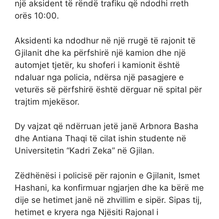
një aksident të rëndë trafiku që ndodhi rreth
orës 10:00.
Aksidenti ka ndodhur në një rrugë të rajonit të
Gjilanit dhe ka përfshirë një kamion dhe një
automjet tjetër, ku shoferi i kamionit është
ndaluar nga policia, ndërsa një pasagjere e
veturës së përfshirë është dërguar në spital për
trajtim mjekësor.
Dy vajzat që ndërruan jetë janë Arbnora Basha
dhe Antiana Thaqi të cilat ishin studente në
Universitetin “Kadri Zeka” në Gjilan.
Zëdhënësi i policisë për rajonin e Gjilanit, Ismet
Hashani, ka konfirmuar ngjarjen dhe ka bërë me
dije se hetimet janë në zhvillim e sipër. Sipas tij,
hetimet e kryera nga Njësiti Rajonal i