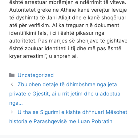
është arrestuar mbrëmjen e ndërrimit të viteve.
Autoritetet greke në Athinë kanë vërejtur lëvizje
të dyshimta të Jani Aliajt dhe e kanë shoqëruar
atë për verifikim. Ai ka treguar një dokument
identifikimi fals, i cili është pikasur nga
autoritetet. Pas marrjes së shenjave të gishtave
është zbuluar identiteti i tij dhe më pas është
kryer arrestimi”, u shpreh ai.
Categories
Uncategorized
Zbulohen detaje të dhimbshme nga jeta
private e Gjestit, ai u rrit jetim dhe u adoptua
nga…
U tha se Sigurimi e kishte dh*nuar! Mësohet
historia e Parashqevisë me Luan Pobratin