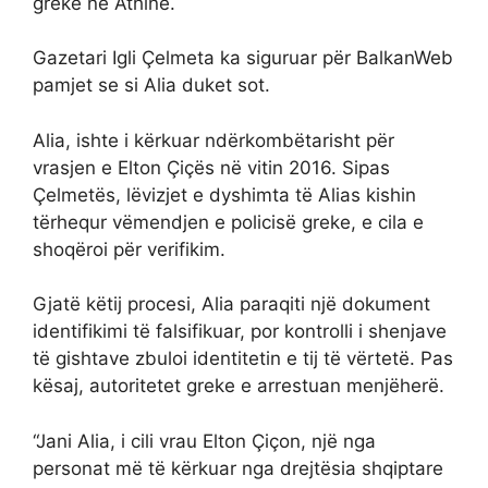
greke në Athinë.
Gazetari Igli Çelmeta ka siguruar për BalkanWeb
pamjet se si Alia duket sot.
Alia, ishte i kërkuar ndërkombëtarisht për
vrasjen e Elton Çiçës në vitin 2016. Sipas
Çelmetës, lëvizjet e dyshimta të Alias kishin
tërhequr vëmendjen e policisë greke, e cila e
shoqëroi për verifikim.
Gjatë këtij procesi, Alia paraqiti një dokument
identifikimi të falsifikuar, por kontrolli i shenjave
të gishtave zbuloi identitetin e tij të vërtetë. Pas
kësaj, autoritetet greke e arrestuan menjëherë.
“Jani Alia, i cili vrau Elton Çiçon, një nga
personat më të kërkuar nga drejtësia shqiptare