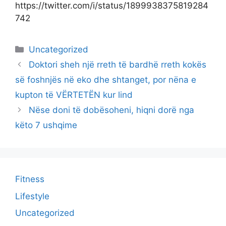
https://twitter.com/i/status/1899938375819284
742
Categories
Uncategorized
Doktori sheh një rreth të bardhë rreth kokës
së foshnjës në eko dhe shtanget, por nëna e
kupton të VËRTETËN kur lind
Nëse doni të dobësoheni, hiqni dorë nga
këto 7 ushqime
Fitness
Lifestyle
Uncategorized