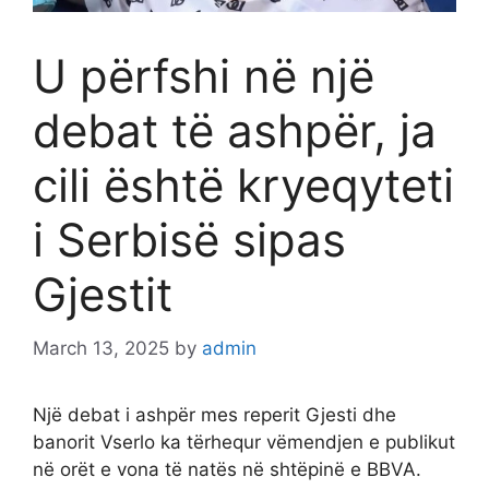
U përfshi në një
debat të ashpër, ja
cili është kryeqyteti
i Serbisë sipas
Gjestit
March 13, 2025
by
admin
Një debat i ashpër mes reperit Gjesti dhe
banorit Vserlo ka tërhequr vëmendjen e publikut
në orët e vona të natës në shtëpinë e BBVA.