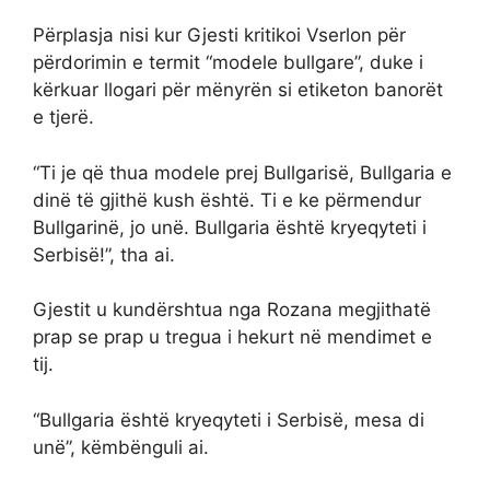
Përplasja nisi kur Gjesti kritikoi Vserlon për
përdorimin e termit “modele bullgare”, duke i
kërkuar llogari për mënyrën si etiketon banorët
e tjerë.
“Ti je që thua modele prej Bullgarisë, Bullgaria e
dinë të gjithë kush është. Ti e ke përmendur
Bullgarinë, jo unë. Bullgaria është kryeqyteti i
Serbisë!”, tha ai.
Gjestit u kundërshtua nga Rozana megjithatë
prap se prap u tregua i hekurt në mendimet e
tij.
“Bullgaria është kryeqyteti i Serbisë, mesa di
unë”, këmbënguli ai.