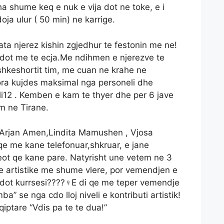
 shume keq e nuk e vija dot ne toke, e i
oja ulur ( 50 min) ne karrige.
 ata njerez kishin zgjedhur te festonin me ne!
dot me te ecja.Me ndihmen e njerezve te
ashkeshortit tim, me cuan ne krahe ne
ra kujdes maksimal nga personeli dhe
i12 . Kemben e kam te thyer dhe per 6 jave
m ne Tirane.
 Arjan Amen,Lindita Mamushen , Vjosa
qe me kane telefonuar,shkruar, e jane
ot qe kane pare. Natyrisht une vetem ne 3
e artistike me shume vlere, por vemendjen e
 dot kurrsesi????‍♀️E di qe me teper vemendje
ba” se nga cdo lloj niveli e kontributi artistik!
iptare “Vdis pa te te dua!”