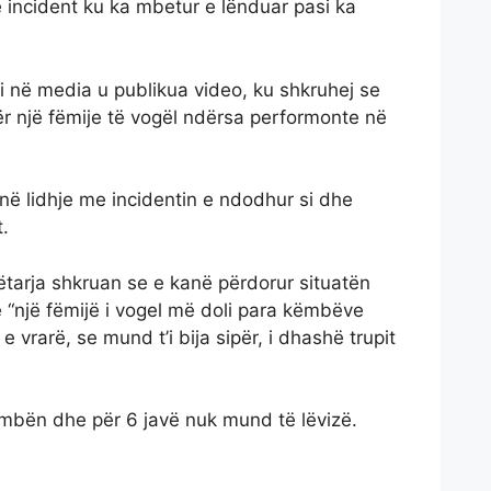
ë incident ku ka mbetur e lënduar pasi ka
ti në media u publikua video, ku shkruhej se
ër një fëmije të vogël ndërsa performonte në
në lidhje me incidentin e ndodhur si dhe
t.
ëtarja shkruan se e kanë përdorur situatën
e “një fëmijë i vogel më doli para këmbëve
 vrarë, se mund t’i bija sipër, i dhashë trupit
ëmbën dhe për 6 javë nuk mund të lëvizë.