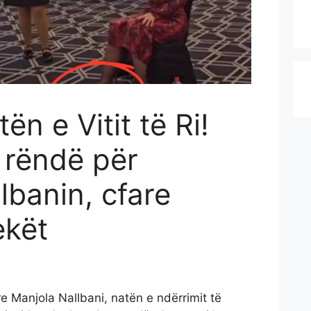
ën e Vitit të Ri!
i rëndë për
lbanin, cfare
ekët
e Manjola Nallbani, natën e ndërrimit të