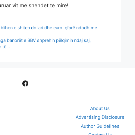
uruar vit me shendet te mire!
 blihen e shiten dollari dhe euro, çfarë ndodh me
nga banorët e BBV shprehin pëlqimin ndaj saj,
n të…
Facebook
About Us
Advertising Disclosure
Author Guidelines
Contact Us