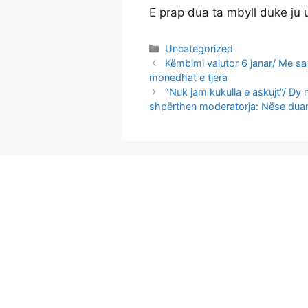
E prap dua ta mbyll duke ju 
Categories
Uncategorized
Këmbimi valutor 6 janar/ Me sa
monedhat e tjera
“Nuk jam kukulla e askujt”/ Dy 
shpërthen moderatorja: Nëse dua