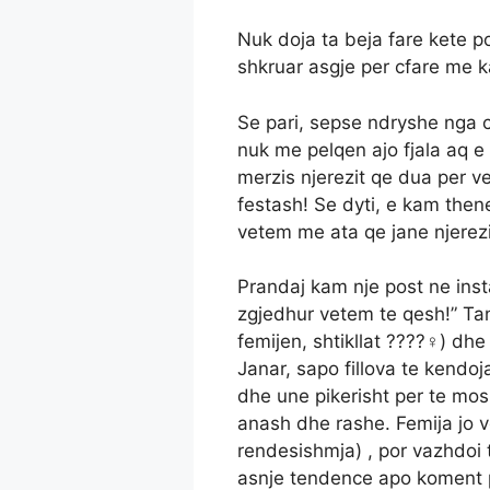
Nuk doja ta beja fare kete p
shkruar asgje per cfare me k
Se pari, sepse ndryshe nga 
nuk me pelqen ajo fjala aq e 
merzis njerezit qe dua per v
festash! Se dyti, e kam thene
vetem me ata qe jane njerezit
Prandaj kam nje post ne inst
zgjedhur vetem te qesh!” Tan
femijen, shtikllat ????‍♀️) dh
Janar, sapo fillova te kendoj
dhe une pikerisht per te mos 
anash dhe rashe. Femija jo 
rendesishmja) , por vazhdoi
asnje tendence apo koment p