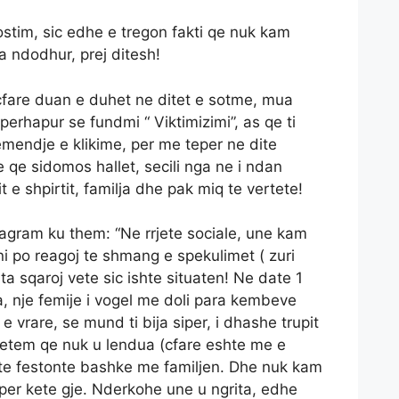
ostim, sic edhe e tregon fakti qe nuk kam
a ndodhur, prej ditesh!
cfare duan e duhet ne ditet e sotme, mua
perhapur se fundmi “ Viktimizimi”, as qe ti
emendje e klikime, per me teper ne dite
 qe sidomos hallet, secili nga ne i ndan
 e shpirtit, familja dhe pak miq te vertete!
agram ku them: “Ne rrjete sociale, une kam
i po reagoj te shmang e spekulimet ( zuri
e ta sqaroj vete sic ishte situaten! Ne date 1
a, nje femije i vogel me doli para kembeve
e vrare, se mund ti bija siper, i dhashe trupit
vetem qe nuk u lendua (cfare eshte me e
 te festonte bashke me familjen. Dhe nuk kam
er kete gje. Nderkohe une u ngrita, edhe