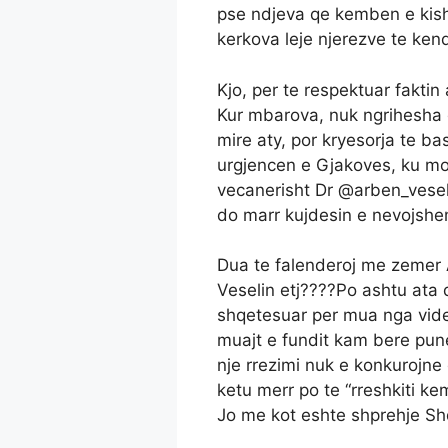
pse ndjeva qe kemben e kisha
kerkova leje njerezve te kend
Kjo, per te respektuar faktin
Kur mbarova, nuk ngrihesha 
mire aty, por kryesorja te b
urgjencen e Gjakoves, ku mo
vecanerisht Dr @arben_vesel
do marr kujdesin e nevojshe
Dua te falenderoj me zemer
Veselin etj????Po ashtu ata 
shqetesuar per mua nga vide
muajt e fundit kam bere pun
nje rrezimi nuk e konkurojne
ketu merr po te “rreshkiti kem
Jo me kot eshte shprehje Shq