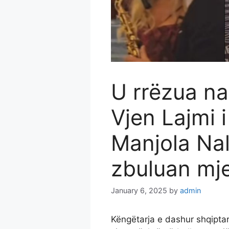
U rrëzua nat
Vjen Lajmi 
Manjola Nal
zbuluan mj
January 6, 2025
by
admin
Këngëtarja e dashur shqiptar