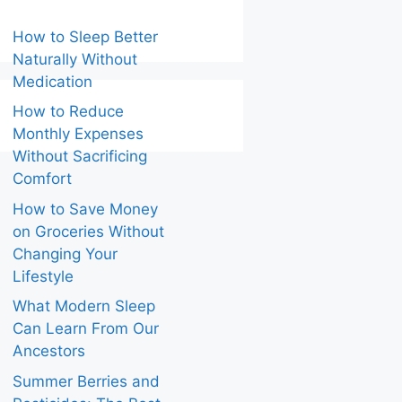
How to Sleep Better
Naturally Without
Medication
How to Reduce
Monthly Expenses
Without Sacrificing
Comfort
How to Save Money
on Groceries Without
Changing Your
Lifestyle
What Modern Sleep
Can Learn From Our
Ancestors
Summer Berries and