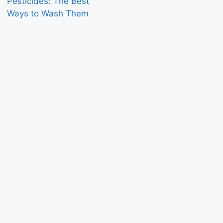
Pesticides: The Best
Ways to Wash Them