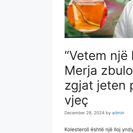
“Vetem një l
Merja zbulo
zgjat jeten
vjeç
December 28, 2024
by
admin
Kolesteroli është një lloj y