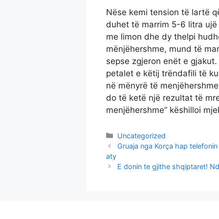
Nëse kemi tension të lartë 
duhet të marrim 5-6 litra ujë
me limon dhe dy thelpi hudhë
mënjëhershme, mund të marr
sepse zgjeron enët e gjakut.
petalet e këtij trëndafili të 
në mënyrë të menjëhershme. N
do të ketë një rezultat të m
menjëhershme” këshilloi mjek
Categories
Uncategorized
Gruaja nga Korça hap telefonin 
aty
E donin te gjithe shqiptaret! N