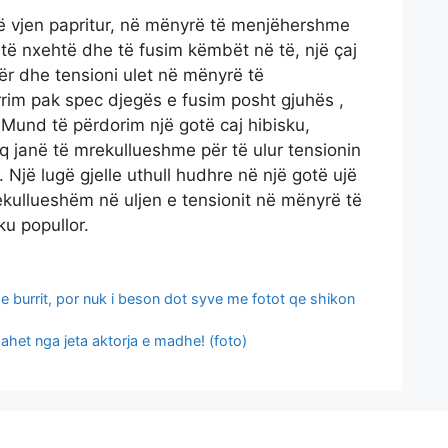
që vjen papritur, në mënyrë të menjëhershme
 të nxehtë dhe të fusim këmbët në të, një çaj
r dhe tensioni ulet në mënyrë të
im pak spec djegës e fusim posht gjuhës ,
 Mund të përdorim një gotë caj hibisku,
kuq janë të mrekullueshme për të ulur tensionin
jë lugë gjelle uthull hudhre në një gotë ujë
rekullueshëm në uljen e tensionit në mënyrë të
u popullor.
e burrit, por nuk i beson dot syve me fotot qe shikon
dahet nga jeta aktorja e madhe! (foto)