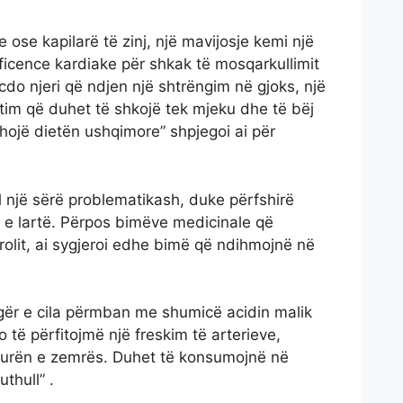
ose kapilarë të zinj, një mavijosje kemi një
ficence kardiake për shkak të mosqarkullimit
 cdo njeri që ndjen një shtrëngim në gjoks, një
utim që duhet të shkojë tek mjeku dhe të bëj
hojë dietën ushqimore” shpjegoi ai për
ell një sërë problematikash, duke përfshirë
 e lartë. Përpos bimëve medicinale që
rolit, ai sygjeroi edhe bimë që ndihmojnë në
gër e cila përmban me shumicë acidin malik
 të përfitojmë një freskim të arterieve,
aturën e zemrës. Duhet të konsumojnë në
uthull” .