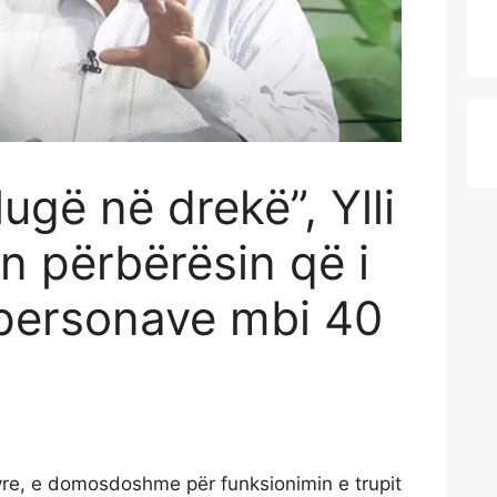
ugë në drekë”, Ylli
n përbërësin që i
 personave mbi 40
ndyre, e domosdoshme për funksionimin e trupit