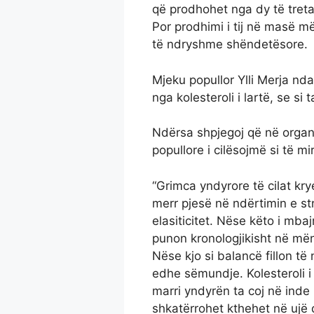
që prodhohet nga dy të treta
Por prodhimi i tij në masë 
të ndryshme shëndetësore.
Mjeku popullor Ylli Merja nda
nga kolesteroli i lartë, se s
Ndërsa shpjegoj që në organi
popullore i cilësojmë si të mi
“Grimca yndyrore të cilat kr
merr pjesë në ndërtimin e str
elasiticitet. Nëse këto i mb
punon kronologjikisht në mën
Nëse kjo si balancë fillon të
edhe sëmundje. Kolesteroli i
marri yndyrën ta coj në inde 
shkatërrohet kthehet në ujë d