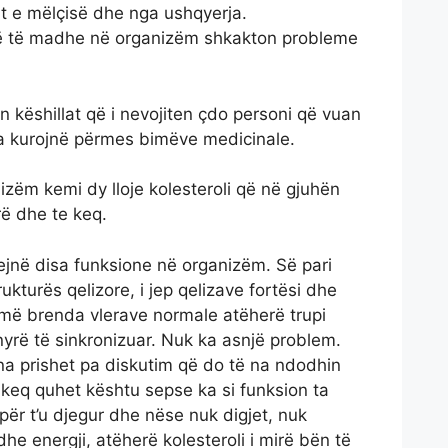
t e mëlçisë dhe nga ushqyerja.
më të madhe në organizëm shkakton probleme
n këshillat që i nevojiten çdo personi që vuan
i ta kurojnë përmes bimëve medicinale.
zëm kemi dy lloje kolesteroli që në gjuhën
rë dhe te keq.
yejnë disa funksione në organizëm. Së pari
ukturës qelizore, i jep qelizave fortësi dhe
ajmë brenda vlerave normale atëherë trupi
yrë të sinkronizuar. Nuk ka asnjë problem.
 na prishet pa diskutim që do të na ndodhin
 keq quhet kështu sepse ka si funksion ta
për t’u djegur dhe nëse nuk digjet, nuk
he energji, atëherë kolesteroli i mirë bën të