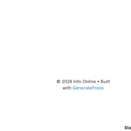
© 2026 Info Online
• Built
with
GeneratePress
Sta