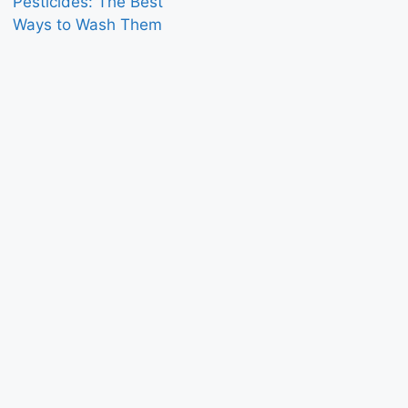
Pesticides: The Best
Ways to Wash Them