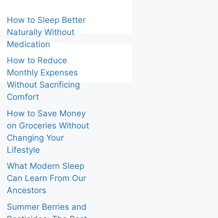
How to Sleep Better
Naturally Without
Medication
How to Reduce
Monthly Expenses
Without Sacrificing
Comfort
How to Save Money
on Groceries Without
Changing Your
Lifestyle
What Modern Sleep
Can Learn From Our
Ancestors
Summer Berries and