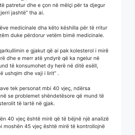
ë patretur dhe e çon në mëlçi për ta djegur
rri jashtë” tha ai.
mëve medicinale dha këto këshilla për të rritur
nizëm duke përdorur vetëm bimë medicinale.
arkullimin e gjakut që ai pak kolesterol i mirë
rë dhe e merr atë yndyrë që ka ngelur në
mund të konsumohet dy herë në ditë esëll,
ë ushqim dhe vaji i lirit” .
zave tek personat mbi 40 vjeç, ndërsa
ojnë se problemet shëndetësore që mund të
terolit të lartë në gjak.
n 40 vjeç është mirë që të bëjnë një analizë
bi moshën 45 vjeç është mirë të kontrollojnë