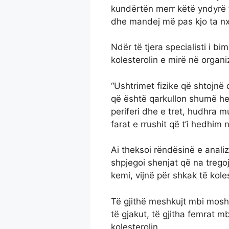
kundërtën merr këtë yndyrë t
dhe mandej më pas kjo ta nxje
Ndër të tjera specialisti i bi
kolesterolin e mirë në orga
“Ushtrimet fizike që shtojnë q
që është qarkullon shumë he
periferi dhe e tret, hudhra 
farat e rrushit që t’i hedhim n
Ai theksoi rëndësinë e anali
shpjegoi shenjat që na treg
kemi, vijnë për shkak të koles
Të gjithë meshkujt mbi moshë
të gjakut, të gjitha femrat m
kolesterolin.