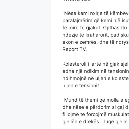
“Nëse kemi nxirje të këmbëve 
paralajmërim që kemi një isu
të mirë të gjakut. Gjithashtu
ndezje të kraharorit, padisk
ekon e zemrës, dhe të ndrys
Report TV.
Kolesteroli i lartë në gjak sj
edhe një ndikim në tensionin
ndihmojnë në uljen e koleste
uljen e tensionit.
“Mund të themi që molla e e
dhe nëse e përdorim si çaj do
fillojmë të forcojmë muskul
gjellën e drekës 1 lugë gjelle 