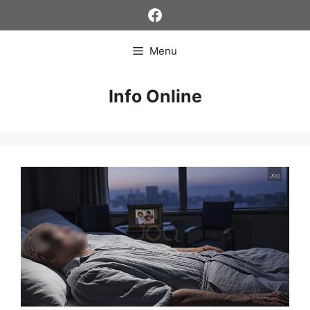
Skip
Facebook
to
content
Menu
Info Online