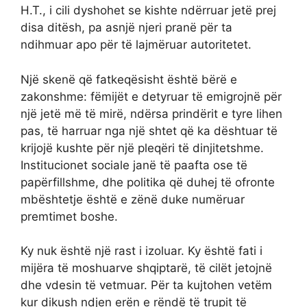
H.T., i cili dyshohet se kishte ndërruar jetë prej
disa ditësh, pa asnjë njeri pranë për ta
ndihmuar apo për të lajmëruar autoritetet.
Një skenë që fatkeqësisht është bërë e
zakonshme: fëmijët e detyruar të emigrojnë për
një jetë më të mirë, ndërsa prindërit e tyre lihen
pas, të harruar nga një shtet që ka dështuar të
krijojë kushte për një pleqëri të dinjitetshme.
Institucionet sociale janë të paafta ose të
papërfillshme, dhe politika që duhej të ofronte
mbështetje është e zënë duke numëruar
premtimet boshe.
Ky nuk është një rast i izoluar. Ky është fati i
mijëra të moshuarve shqiptarë, të cilët jetojnë
dhe vdesin të vetmuar. Për ta kujtohen vetëm
kur dikush ndjen erën e rëndë të trupit të