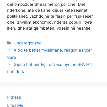
dekompozuar dhe lajmëron policinë. Dhe
ndërkohë, ata që kanë krijuar këtë realitet,
politikanët, vazhdojnë të flasin për “suksese”
dhe “zhvillim ekonomik”, ndërsa populli i tyre
ikën, dhe ata që mbeten, vdesin në heshtje.
Categories
Uncategorized
A do të bëhet myslimane, reagon ashpër
Sara
Gjesti flet për Eglin: Nëse hyn në BBVIP4
unë do ta…
Fitness
Lifestyle