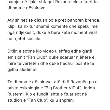
pamjet në fjalë, shfaqet Rozana teksa futet te
dhoma e dëshirave.
Aty shihet se dikush po e pret banoren brenda.
Klipi, ka nxitur shumë komente dhe spekulime
nga ndjekësit, duke e bërë këtë moment viral
në rrjetet sociale.
Ditën e sotme kjo video u shfaq edhe gjatë
emisionit “Fan Club”, duke sqaruar njëherë e
mirë të vërtetën dhe duke hedhur poshtë të
gjitha aludimet.
Te dhoma e dëshirave, atë ditë Rozanën po e
priste psikologia e “Big Brother VIP 4”, Jorida
Rustemi. Kjo e fundit ishte e ftuar sot në
studion e “Fan Club”, ku u shpreh: