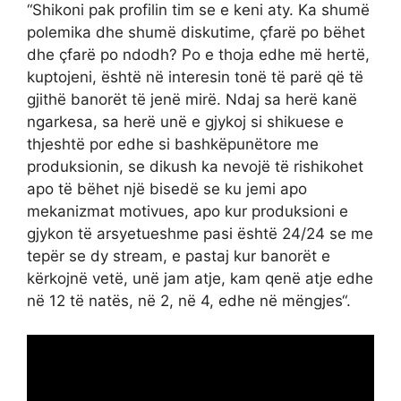
“Shikoni pak profilin tim se e keni aty. Ka shumë
polemika dhe shumë diskutime, çfarë po bëhet
dhe çfarë po ndodh? Po e thoja edhe më hertë,
kuptojeni, është në interesin tonë të parë që të
gjithë banorët të jenë mirë. Ndaj sa herë kanë
ngarkesa, sa herë unë e gjykoj si shikuese e
thjeshtë por edhe si bashkëpunëtore me
produksionin, se dikush ka nevojë të rishikohet
apo të bëhet një bisedë se ku jemi apo
mekanizmat motivues, apo kur produksioni e
gjykon të arsyetueshme pasi është 24/24 se me
tepër se dy stream, e pastaj kur banorët e
kërkojnë vetë, unë jam atje, kam qenë atje edhe
në 12 të natës, në 2, në 4, edhe në mëngjes“.