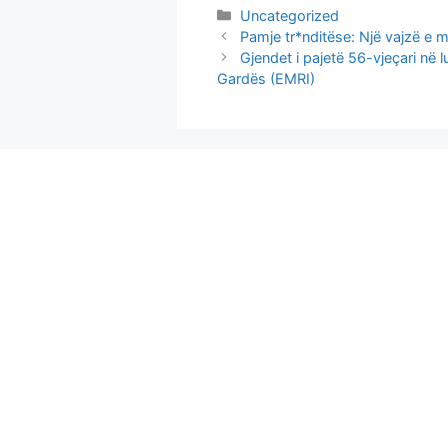
Categories
Uncategorized
Pamje tr*nditëse: Një vajzë e m
Gjendet i pajetë 56-vjeçari në l
Gardës (EMRI)