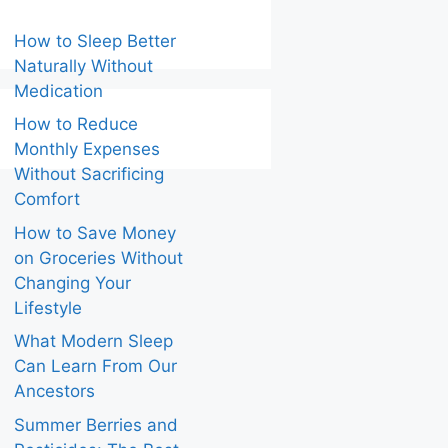
How to Sleep Better
Naturally Without
Medication
How to Reduce
Monthly Expenses
Without Sacrificing
Comfort
How to Save Money
on Groceries Without
Changing Your
Lifestyle
What Modern Sleep
Can Learn From Our
Ancestors
Summer Berries and