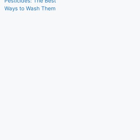
Pesticides: The Best
Ways to Wash Them