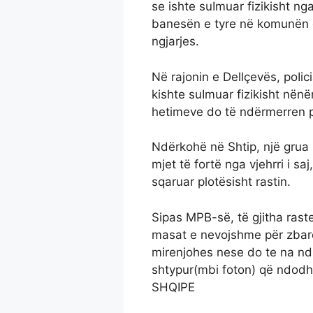
se ishte suImuar fizikisht ng
banesën e tyre në komunën e
ngjarjes.
Në rajonin e Dellçevës, poIici
kishte suImuar fizikisht nënë
hetimeve do të ndërmerren p
Ndërkohë në Shtip, një grua 
mjet të fortë nga vjehrri i sa
sqaruar plotësisht rastin.
Sipas MPB-së, të gjitha ras
masat e nevojshme për zbardh
mirenjohes nese do te na n
shtypur(mbi foton) që ndodh
SHQIPE