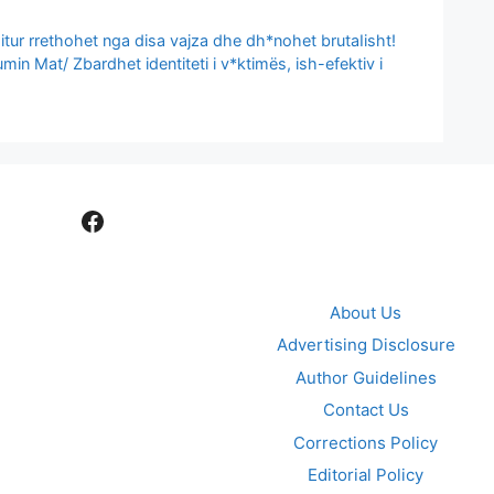
itur rrethohet nga disa vajza dhe dh*nohet brutaIisht!
umin Mat/ Zbardhet identiteti i v*ktimës, ish-efektiv i
Facebook
About Us
Advertising Disclosure
Author Guidelines
Contact Us
Corrections Policy
Editorial Policy