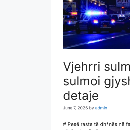
Vjehrri suI
suImoi gjys
detaje
June 7, 2026
by
admin
# Pesë raste të dh*nës në f