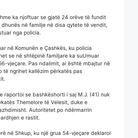
hme ka njoftuar se gjatë 24 orëve të fundit
ë dhunës në familje në disa qytete të vendit,
tuar nga policia.
ruar në Komunën e Çashkës, ku policia
hohet se në shtëpinë familjare ka suUmuar
 56-vjeçare. Pas ndalimit, ai është mbajtur në
do të ngrihet kallëzim përkatës pas
it.
 raportoi se bashkëshorti i saj M.J. (41) nuk
ykatës Themelore të Velesit, duke e
azhdimisht. Autoritetet po ndërmarrin
rdhjen e rastit.
rë në Shkup, ku një grua 54-vjeçare deklaroi