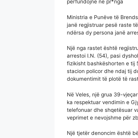
përfundojnë në pr*nga
Ministria e Punëve të Brends
janë regjistruar pesë raste t
ndërsa dy persona janë arres
Një nga rastet është regjist
arrestoi I.N. (54), pasi dys
fizikisht bashkëshorten e tij
stacion policor dhe ndaj tij 
dokumentimit të plotë të rast
Në Veles, një grua 39-vjeçare
ka respektuar vendimin e Gj
telefonuar dhe shqetësuar v
veprimet e nevojshme për zba
Një tjetër denoncim është bë