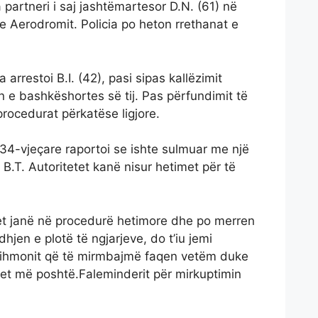
a partneri i saj jashtëmartesor D.N. (61) në
 Aerodromit. Policia po heton rrethanat e
a arrestoi B.I. (42), pasi sipas kallëzimit
n e bashkëshortes së tij. Pas përfundimit të
rocedurat përkatëse ligjore.
34-vjeçare raportoi se ishte sulmuar me një
j, B.T. Autoritetet kanë nisur hetimet për të
tet janë në procedurë hetimore dhe po merren
jen e plotë të ngjarjeve, do t’iu jemi
dihmonit që të mirmbajmë faqen vetëm duke
et më poshtë.Faleminderit për mirkuptimin