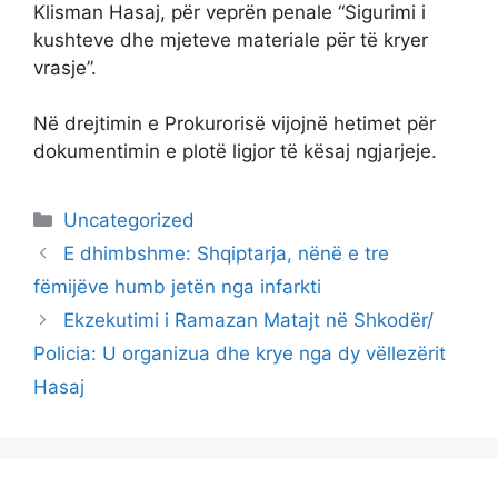
Klisman Hasaj, për veprën penale “Sigurimi i
kushteve dhe mjeteve materiale për të kryer
vrasje”.
Në drejtimin e Prokurorisë vijojnë hetimet për
dokumentimin e plotë ligjor të kësaj ngjarjeje.
Categories
Uncategorized
E dhimbshme: Shqiptarja, nënë e tre
fëmijëve humb jetën nga infarkti
Ekzekutimi i Ramazan Matajt në Shkodër/
Policia: U organizua dhe krye nga dy vëllezërit
Hasaj