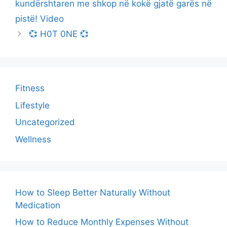
kundërshtaren me shkop në kokë gjatë garës në
pistë! Video
💞 H0T 0NE 💞
Fitness
Lifestyle
Uncategorized
Wellness
How to Sleep Better Naturally Without
Medication
How to Reduce Monthly Expenses Without