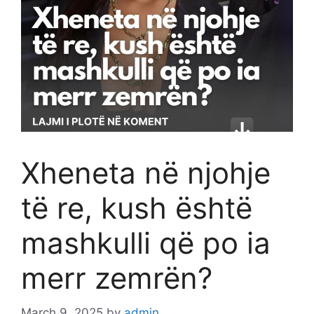
Xheneta në njohje
të re, kush është
mashkulli që po ia
merr zemrën?
March 9, 2025
by
admin