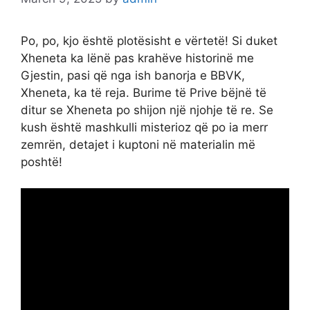
Po, po, kjo është plotësisht e vërtetë! Si duket
Xheneta ka lënë pas krahëve historinë me
Gjestin, pasi që nga ish banorja e BBVK,
Xheneta, ka të reja. Burime të Prive bëjnë të
ditur se Xheneta po shijon një njohje të re. Se
kush është mashkulli misterioz që po ia merr
zemrën, detajet i kuptoni në materialin më
poshtë!