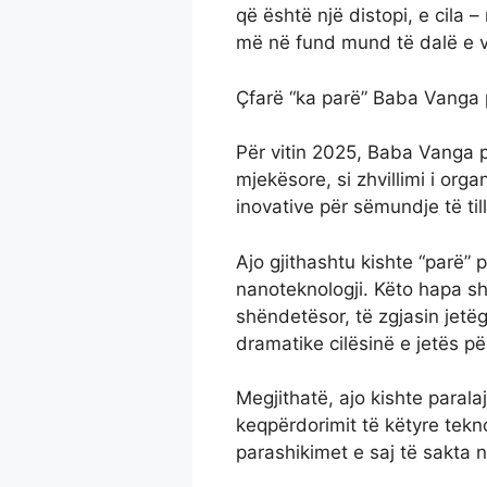
që është një distopi, e cila
më në fund mund të dalë e v
Çfarë “ka parë” Baba Vanga 
Për vitin 2025, Baba Vanga 
mjekësore, si zhvillimi i orga
inovative për sëmundje të till
Ajo gjithashtu kishte “parë”
nanoteknologji. Këto hapa s
shëndetësor, të zgjasin jetë
dramatike cilësinë e jetës pë
Megjithatë, ajo kishte paral
keqpërdorimit të këtyre tekn
parashikimet e saj të sakta 