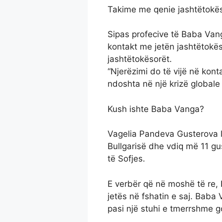
Takime me qenie jashtëtokë
Sipas profecive të Baba Vang
kontakt me jetën jashtëtok
jashtëtokësorët.
“Njerëzimi do të vijë në kon
ndoshta në një krizë globale
Kush ishte Baba Vanga?
Vagelia Pandeva Gusterova li
Bullgarisë dhe vdiq më 11 gu
të Sofjes.
E verbër që në moshë të re,
jetës në fshatin e saj. Bab
pasi një stuhi e tmerrshme go