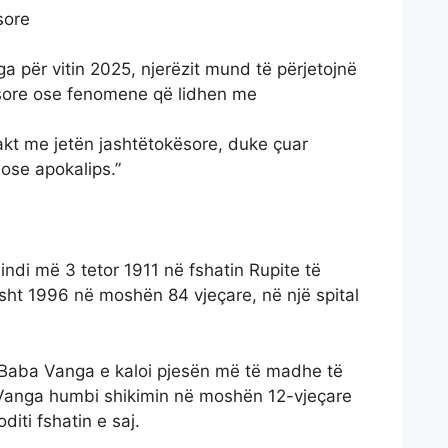
sore
a për vitin 2025, njerëzit mund të përjetojnë
ësore ose fenomene që lidhen me
takt me jetën jashtëtokësore, duke çuar
 ose apokalips.”
ndi më 3 tetor 1911 në fshatin Rupite të
sht 1996 në moshën 84 vjeçare, në një spital
 Baba Vanga e kaloi pjesën më të madhe të
a Vanga humbi shikimin në moshën 12-vjeçare
diti fshatin e saj.