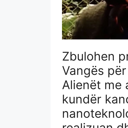
Zbulohen pr
Vangës për 
Alienët me a
kundër kanc
nanoteknolo
realizuan d