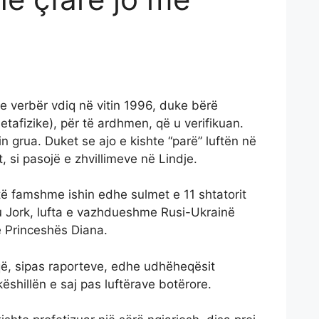
e verbër vdiq në vitin 1996, duke bërë
tafizike), për të ardhmen, që u verifikuan.
 grua. Duket se ajo e kishte “parë” luftën në
, si pasojë e zhvillimeve në Lindje.
ë famshme ishin edhe sulmet e 11 shtatorit
u Jork, lufta e vazhdueshme Rusi-Ukrainë
 Princeshës Diana.
lë që, sipas raporteve, edhe udhëheqësit
ëshillën e saj pas luftërave botërore.