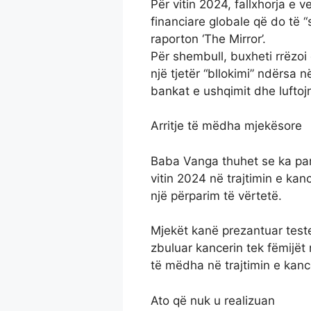
Për vitin 2024, fallxhorja e v
financiare globale që do të “
raporton ‘The Mirror’.
Për shembull, buxheti rrëzo
një tjetër “bllokimi” ndërsa 
bankat e ushqimit dhe luftojn
Arritje të mëdha mjekësore
Baba Vanga thuhet se ka pa
vitin 2024 në trajtimin e kan
një përparim të vërtetë.
Mjekët kanë prezantuar teste
zbuluar kancerin tek fëmijë
të mëdha në trajtimin e kance
Ato që nuk u realizuan