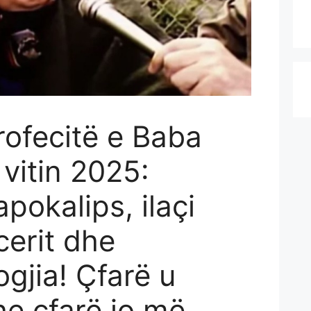
ofecitë e Baba
vitin 2025:
pokalips, ilaçi
erit dhe
gjia! Çfarë u
he çfarë jo më