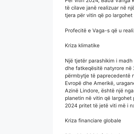
Për vitin 2024, Baba Vanga ki
të cilave janë realizuar në 
tjera për vitin që po largoh
Profecitë e Vaga-s që u real
Kriza klimatike
Një tjetër parashikim i madh
dhe fatkeqësitë natyrore në 
përmbytje të paprecedentë n
Evropë dhe Amerikë, uragane
Azinë Lindore, është një nga
planetin në vitin që largohet 
2024 pritet të jetë viti më i n
Kriza financiare globale