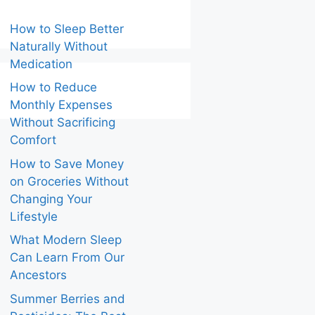
How to Sleep Better
Naturally Without
Medication
How to Reduce
Monthly Expenses
Without Sacrificing
Comfort
How to Save Money
on Groceries Without
Changing Your
Lifestyle
What Modern Sleep
Can Learn From Our
Ancestors
Summer Berries and