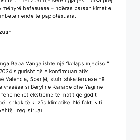
shte profetizuar një sërë ngjarjesh, disa prej
një mënyrë befasuese – ndërsa parashikimet e
et mbeten ende të paplotësuara.
izuan
 nga Baba Vanga ishte një “kolaps mjedisor”
2024 sigurisht që e konfirmuan atë:
ë Valencia, Spanjë, stuhi shkatërruese në
 vrasëse si Beryl në Karaibe dhe Yagi në
 fenomenet ekstreme të motit që goditi
për shkak të krizës klimatike. Në fakt, viti
xehtë i regjistruar.