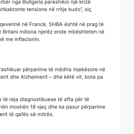
erbër nga Bullgaria parashikoi një krizë
shkaktonte tensione në rritje kudo”, siç
i qeverinë në Francë, SHBA është në prag të
në Britani miliona njerëz ende mbështeten në
ë me inflacionin.
rashikuar përparime të mëdha mjekësore në
cerit dhe Alzheimerit – dhe këtë vit, bota pa
 të reja diagnostikuese të afta për të
t nën moshën 18 vjeç dhe ka pasur përparime
rit të qafës së mitrës.