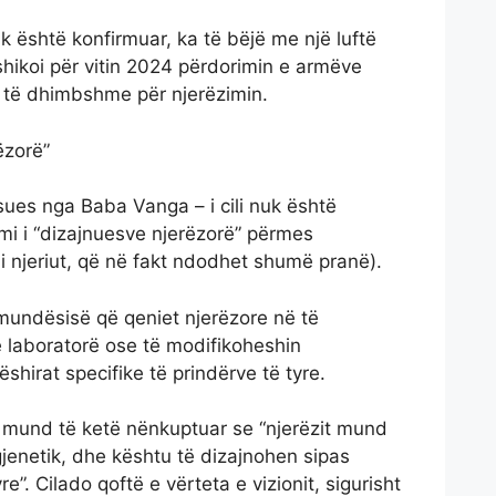
nuk është konfirmuar, ka të bëjë me një luftë
hikoi për vitin 2024 përdorimin e armëve
hin të dhimbshme për njerëzimin.
ëzorë”
sues nga Baba Vanga – i cili nuk është
ijimi i “dizajnuesve njerëzorë” përmes
 i njeriut, që në fakt ndodhet shumë pranë).
j mundësisë që qeniet njerëzore në të
laboratorë ose të modifikoheshin
ëshirat specifike të prindërve të tyre.
 mund të ketë nënkuptuar se “njerëzit mund
gjenetik, dhe kështu të dizajnohen sipas
re”. Cilado qoftë e vërteta e vizionit, sigurisht