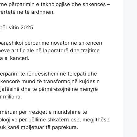
 – me përparimin e teknologjisë dhe shkencës –
ërtetë në të ardhmen.
për vitin 2025
parashikoi përparime novator në shkencën
neve artificiale në laboratorë dhe trajtime
a si kanceri.
 përparim të rëndësishëm në telepati dhe
hkencorë mund të transformojnë kujdesin
gjatësinë dhe të përmirësojnë në mënyrë
r miliona.
ajmëruar për rreziqet e mundshme të
ologjive për qëllime shkatërruese, megjithëse
nuk kanë mbijetuar të paprekura.