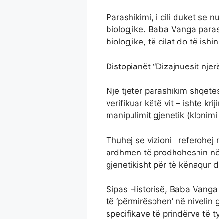
Parashikimi, i cili duket se 
biologjike. Baba Vanga paras
biologjike, të cilat do të is
Distopianët “Dizajnuesit njer
Një tjetër parashikim shqetë
verifikuar këtë vit – ishte kr
manipulimit gjenetik (klonimi
Thuhej se vizioni i referohe
ardhmen të prodhoheshin në 
gjenetikisht për të kënaqur d
Sipas Historisë, Baba Vanga
të ‘përmirësohen’ në nivelin 
specifikave të prindërve të ty