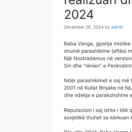
2024
December 26, 2024
by
admin
Baba Vanga, gjyshja mistike 
shumë parashikime (aftësi me
Një Nostradamus në versionin
Siri dhe “rënien” e Perëndimit
Ndër parashikimet e saj më t
2001 në Kullat Binjake në Nj
dhe vdekja e parakohshme e
Reputacioni i saj ishte i til
sovjetikë thuhet se kërkuan k