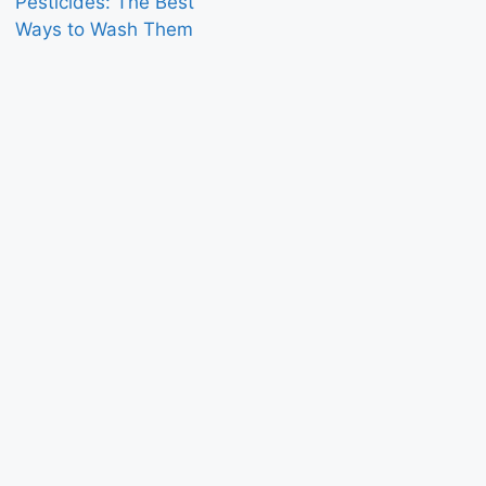
Pesticides: The Best
Ways to Wash Them