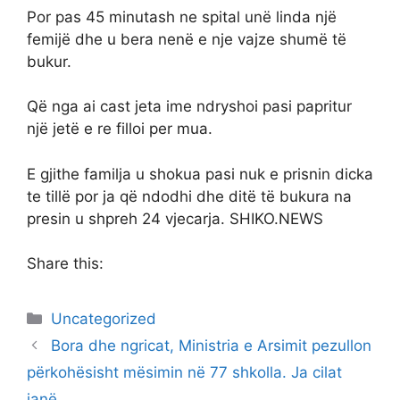
Por pas 45 minutash ne spital unë linda një
femijë dhe u bera nenë e nje vajze shumë të
bukur.
Që nga ai cast jeta ime ndryshoi pasi papritur
një jetë e re filloi per mua.
E gjithe familja u shokua pasi nuk e prisnin dicka
te tillë por ja që ndodhi dhe ditë të bukura na
presin u shpreh 24 vjecarja. SHIKO.NEWS
Share this:
Categories
Uncategorized
Bora dhe ngricat, Ministria e Arsimit pezullon
përkohësisht mësimin në 77 shkolla. Ja cilat
janë