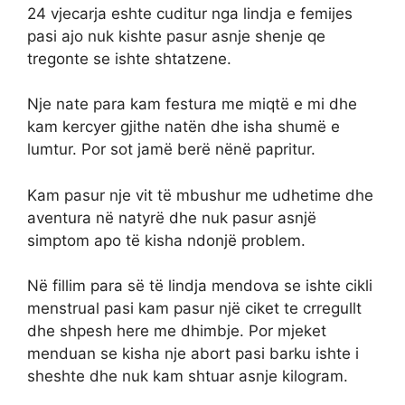
24 vjecarja eshte cuditur nga lindja e femijes
pasi ajo nuk kishte pasur asnje shenje qe
tregonte se ishte shtatzene.
Nje nate para kam festura me miqtë e mi dhe
kam kercyer gjithe natën dhe isha shumë e
lumtur. Por sot jamë berë nënë papritur.
Kam pasur nje vit të mbushur me udhetime dhe
aventura në natyrë dhe nuk pasur asnjë
simptom apo të kisha ndonjë problem.
Në fillim para së të lindja mendova se ishte cikli
menstrual pasi kam pasur një ciket te crregullt
dhe shpesh here me dhimbje. Por mjeket
menduan se kisha nje abort pasi barku ishte i
sheshte dhe nuk kam shtuar asnje kilogram.