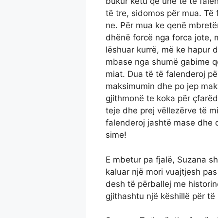
bukur këtu që unë të të falen
të tre, sidomos për mua. Të 
ne. Për mua ke qenë mbretë
dhënë forcë nga forca jote,
lëshuar kurrë, më ke hapur 
mbase nga shumë gabime që 
miat. Dua të të falenderoj për
maksimumin dhe po jep maks
gjithmonë te koka për çfarëdo
teje dhe prej vëllezërve të m
falenderoj jashtë mase dhe d
sime!
E mbetur pa fjalë, Suzana s
kaluar një mori vuajtjesh pa
desh të përballej me histori
gjithashtu një këshillë për të 