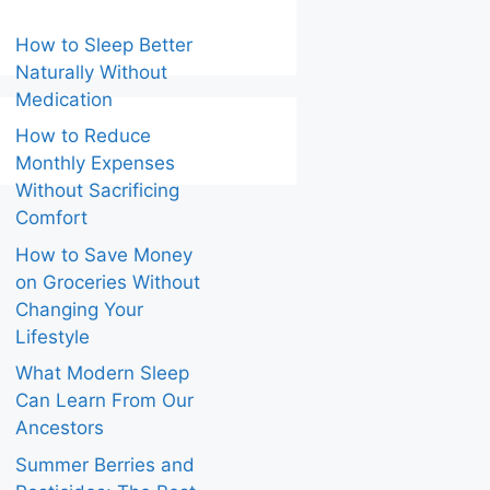
How to Sleep Better
Naturally Without
Medication
How to Reduce
Monthly Expenses
Without Sacrificing
Comfort
How to Save Money
on Groceries Without
Changing Your
Lifestyle
What Modern Sleep
Can Learn From Our
Ancestors
Summer Berries and