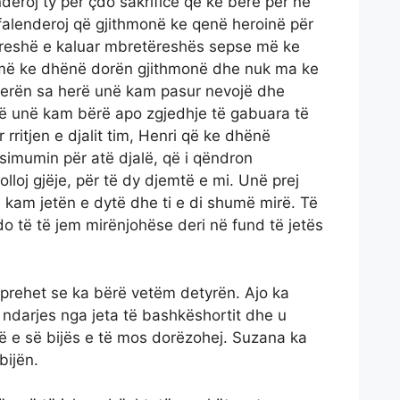
deroj ty për çdo sakrificë që ke bërë për ne
falenderoj që gjithmonë ke qenë heroinë për
reshë e kaluar mbretëreshës sepse më ke
 më ke dhënë dorën gjithmonë dhe nuk ma ke
derën sa herë unë kam pasur nevojë dhe
unë kam bërë apo zgjedhje të gabuara të
 rritjen e djalit tim, Henri që ke dhënë
imumin për atë djalë, që i qëndron
lloj gjëje, për të dy djemtë e mi. Unë prej
i kam jetën e dytë dhe ti e di shumë mirë. Të
o të të jem mirënjohëse deri në fund të jetës
hprehet se ka bërë vetëm detyrën. Ajo ka
s ndarjes nga jeta të bashkëshortit dhe u
në e së bijës e të mos dorëzohej. Suzana ka
bijën.