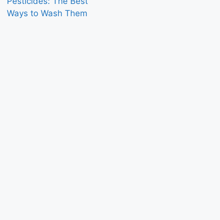
Pesticides: The Best
Ways to Wash Them