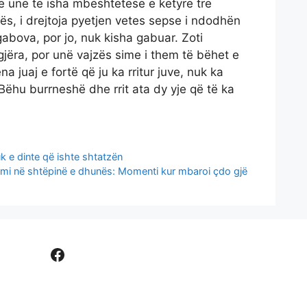
ë unë të isha mbështetëse e këtyre tre
zës, i drejtoja pyetjen vetes sepse i ndodhën
bova, por jo, nuk kisha gabuar. Zoti
gjëra, por unë vajzës sime i them të bëhet e
a juaj e fortë që ju ka rritur juve, nuk ka
Bëhu burrneshë dhe rrit ata dy yje që të ka
uk e dinte që ishte shtatzën
thimi në shtëpinë e dhunës: Momenti kur mbaroi çdo gjë
Facebook