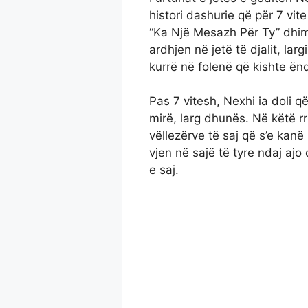
histori dashurie që për 7 vi
“Ka Një Mesazh Për Ty” dhimb
ardhjen në jetë të djalit, lar
kurrë në folenë që kishte ën
Pas 7 vitesh, Nexhi ia doli që
mirë, larg dhunës. Në këtë 
vëllezërve të saj që s’e kan
vjen në sajë të tyre ndaj ajo
e saj.