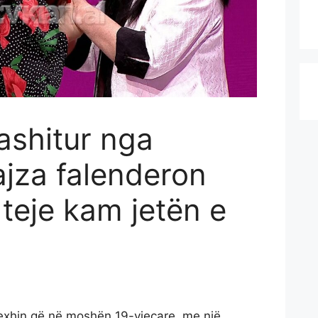
ashitur nga
ajza falenderon
 teje kam jetën e
Nexhin që në moshën 19-vjeçare, me një