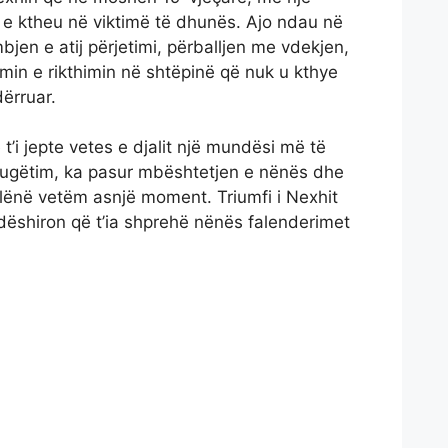
te e ktheu në viktimë të dhunës. Ajo ndau në
jen e atij përjetimi, përballjen me vdekjen,
gimin e rikthimin në shtëpinë që nuk u kthye
dërruar.
 t’i jepte vetes e djalit një mundësi më të
rrugëtim, ka pasur mbështetjen e nënës dhe
ë lënë vetëm asnjë moment. Triumfi i Nexhit
 dëshiron që t’ia shprehë nënës falenderimet