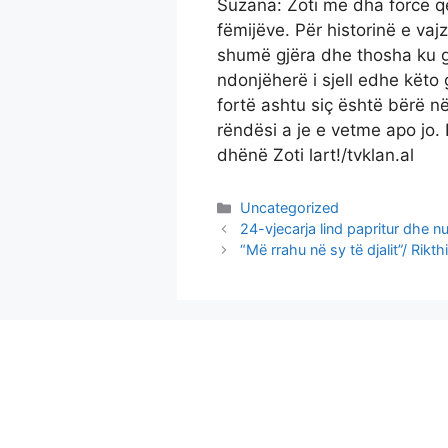
Suzana: Zoti më dha forcë q
fëmijëve. Për historinë e vaj
shumë gjëra dhe thosha ku ga
ndonjëherë i sjell edhe këto 
fortë ashtu siç është bërë nën
rëndësi a je e vetme apo jo. 
dhënë Zoti lart!/tvklan.al
Categories
Uncategorized
24-vjecarja lind papritur dhe n
“Më rrahu në sy të djalit”/ Rik