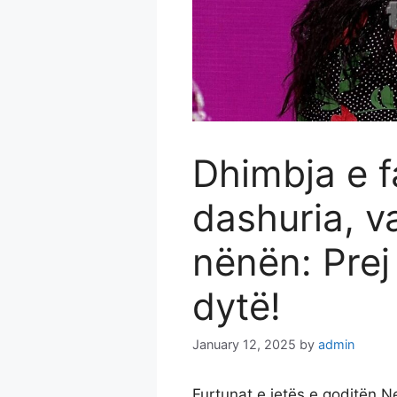
Dhimbja e f
dashuria, v
nënën: Prej
dytë!
January 12, 2025
by
admin
Furtunat e jetës e goditën 