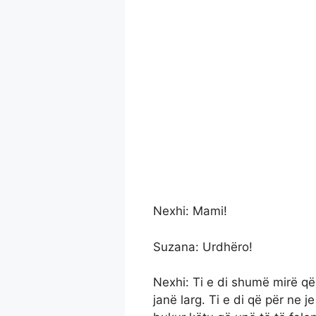
Nexhi: Mami!
Suzana: Urdhëro!
Nexhi: Ti e di shumë mirë që
janë larg. Ti e di që për ne 