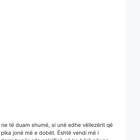
 ne të duam shumë, si unë edhe vëllezërit që
je pika jonë më e dobët. Është vendi më i