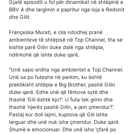
Gjatë episodit u fol për dinamikat në shtëpinë e
BBV 4 dhe largimin e papritur nga loja e Redonit
dhe Gilit.
Françeska Murati, e cila ndodhej pranë
ambienteve të shtëpisë në Top Channel, tha se
kishte parë Gilin duke dalë nga shtëpia,
ndërkohë që ishte duke qarë.
“Unë sapo erdha nga ambientet e Top Channel.
Unë sa po futesha në parkim, ku është
praktikisht shtëpia e Big Brother, pashë Gilin
duke qarë. Edhe unë që fërkova sytë dhe
thashë ‘Gili është kjo?’. U futa tek grimi dhe
thashë ‘njerëz pashë Gilin, a jam çmendur?’.
Pastaj kur doli lajmi, kuptova që Gili ishte
larguar dhe unë nuk isha çmendur. Duke qarë.
Shumë e emocionuar. Dhe unë isha ‘çfarë po