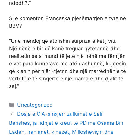
ndodh?’.”
Si e komenton Françeska pjesëmarrjen e tyre në
BBV?
“Unë mendoj që ato ishin surpriza e këtij viti.
Një nënë e bir që kanë treguar qytetarinë dhe
realitetin se si mund të jetë një nënë me fëmijën
e vet para kamerave me atë dashurinë, kujdesin
që kishin për njëri-tjetrin dhe një marrëdhënie të
vërtetë e të sinqertë e një mamaje dhe djalit të
saj.”
Categories
Uncategorized
Dosja e CIA-s nxjerr zullumet e Sali
Berishës, ja lidhjet e kreut të PD me Osama Bin
Laden, iranianët, kinezët, Millosheviçin dhe