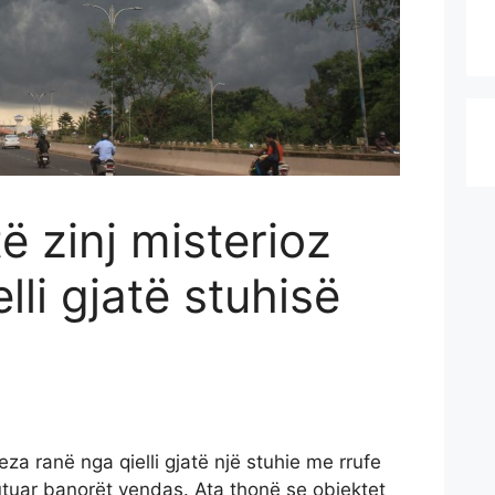
ë zinj misterioz
lli gjatë stuhisë
eza ranë nga qielli gjatë një stuhie me rrufe
utuar banorët vendas. Ata thonë se objektet