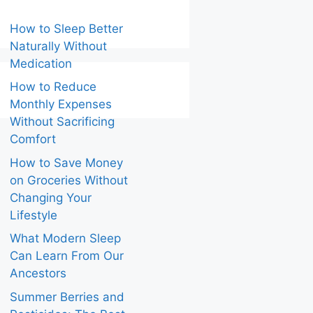
How to Sleep Better
Naturally Without
Medication
How to Reduce
Monthly Expenses
Without Sacrificing
Comfort
How to Save Money
on Groceries Without
Changing Your
Lifestyle
What Modern Sleep
Can Learn From Our
Ancestors
Summer Berries and