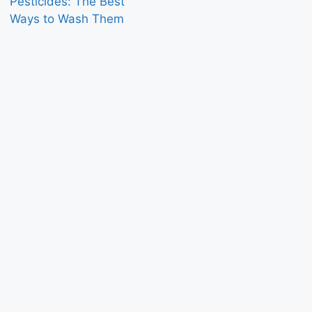
Pesticides: The Best
Ways to Wash Them