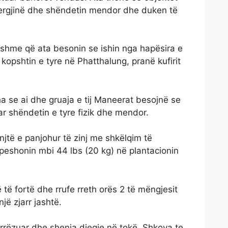
nergjinë dhe shëndetin mendor dhe duken të
itshme që ata besonin se ishin nga hapësira e
kopshtin e tyre në Phatthalung, pranë kufirit
a se ai dhe gruaja e tij Maneerat besojnë se
r shëndetin e tyre fizik dhe mendor.
jtë e panjohur të zinj me shkëlqim të
eshonin mbi 44 lbs (20 kg) në plantacionin
të fortë dhe rrufe rreth orës 2 të mëngjesit
jë zjarr jashtë.
rrëzuar dhe shenja djegie në tokë. Shkova te