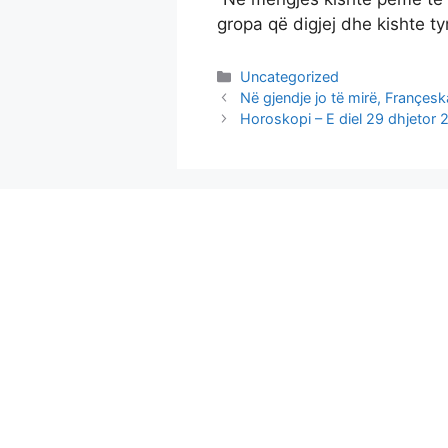
gropa që digjej dhe kishte 
Categories
Uncategorized
Në gjendje jo të mirë, Françeska
Horoskopi – E diel 29 dhjetor