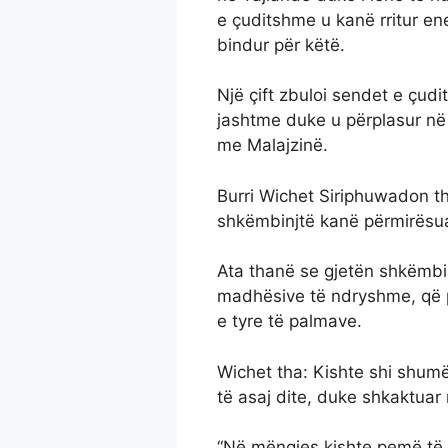
e çuditshme u kanë rritur e
bindur për këtë.
Një çift zbuloi sendet e çud
jashtme duke u përplasur në 
me Malajzinë.
Burri Wichet Siriphuwadon th
shkëmbinjtë kanë përmirësua
Ata thanë se gjetën shkëmbin
madhësive të ndryshme, që p
e tyre të palmave.
Wichet tha: Kishte shi shumë 
të asaj dite, duke shkaktuar n
“Në mëngjes kishte pemë të 