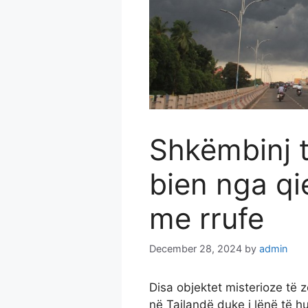
Shkëmbinj t
bien nga qie
me rrufe
December 28, 2024
by
admin
Disa objektet misterioze të z
në Tajlandë duke i lënë të h